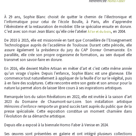
Référencée
Homo Faber
À 29 ans, Sophie Blanc choisit de quitter le chemin de l’électronique et
l’informatique pour celui de l’école Boulle, à Paris, afin d’apprendre
l’ébénisterie et la restauration de mobilier. Elle se spécialise ensuite en dorure.
C’est avec son mari Jean Blanc qu’elle crée l’atelier
, en 2004.
À l’or et du bois
De 2010 à 2015, elle est missionnée en tant que Conseillère de l’Enseignement
Technologique auprès de l’académie de Toulouse. Durant cette période, elle
assure également la présidence du jury du CAP Doreur Ornemaniste. En
parallèle, elle crée son propre organisme de formation, au sein duquel elle
transmet son savoir-faire en dorure.
En 2016, elle devient Maître Artisan en métier d’art et c’est cette même année
qu’un virage s’opère. Depuis l’enfance, Sophie Blanc est une glaneuse. Elle
commence tout naturellement à appliquer de la feuille d’or sur le végétal, puis
à en faire des sculptures. Cette rencontre entre son geste et son amour pour la
nature lui permet alors de laisser libre cours à ses inspirations artistiques.
Remarquée lors du salon Révélations en 2022, elle est invitée à la saison d’art
2023 du Domaine de Chaumont-sur-Loire. Son installation artistique
Mémoires d’enfance
remporte un grand succès tant auprès du public que de la
presse spécialisée. Cette exposition constitue un moment charnière dans
l’évolution de sa démarche artistique.
Depuis elle a exposé à la biennale Homo Faber à Venise en 2024.
Ses œuvres sont présentées en galerie et ont intégré plusieurs collections