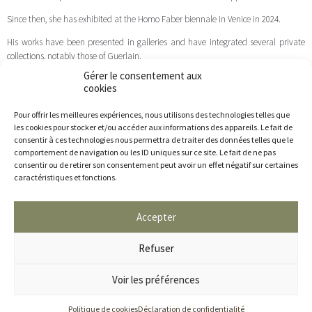
Since then, she has exhibited at the Homo Faber biennale in Venice in 2024.
His works have been presented in galleries and have integrated several private
collections, notably those of Guerlain.
Gérer le consentement aux
cookies
Pour offrir les meilleures expériences, nous utilisons des technologies telles que
les cookies pour stocker et/ou accéder aux informations des appareils. Le fait de
consentir à ces technologies nous permettra de traiter des données telles que le
comportement de navigation ou les ID uniques sur ce site. Le fait de ne pas
Sophie Blanc Doreuse
consentir ou de retirer son consentement peut avoir un effet négatif sur certaines
caractéristiques et fonctions.
contact@sophieblancdoreuse.com
Accepter
Refuser
Voir les préférences
Sophie Blanc Doreuse 2005 ©
|
Mentions légales
Politiques de confidentialité
Politique de cookies
Déclaration de confidentialité