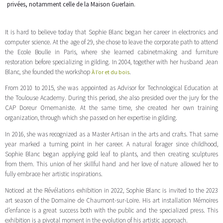
privées, notamment celle de la Maison Guerlain.
It is hard to believe today that Sophie Blanc began her career in electronics and
computer science. At the age of 29, she chose to leave the corporate path to attend
the Ecole Boulle in Paris, where she learned cabinetmaking and furniture
restoration before specializing in gilding. In 2004, together with her husband Jean
Blanc, she founded the workshop
.
À l’or et du bois
From 2010 to 2015, she was appointed as Advisor for Technological Education at
the Toulouse Academy. During this period, she also presided over the jury for the
CAP Doreur Ornemaniste. At the same time, she created her own training
organization, through which she passed on her expertise in gilding.
In 2016, she was recognized as a Master Artisan in the arts and crafts. That same
year marked a turning point in her career. A natural forager since childhood,
Sophie Blanc began applying gold leaf to plants, and then creating sculptures
from them. This union of her skillful hand and her love of nature allowed her to
fully embrace her artistic inspirations.
Noticed at the Révélations exhibition in 2022, Sophie Blanc is invited to the 2023
art season of the Domaine de Chaumont-sur-Loire. His art installation Mémoires
d’enfance is a great success both with the public and the specialized press. This
exhibition is a pivotal moment in the evolution of his artistic approach.