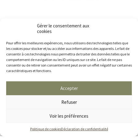
Gérer le consentement aux
cookies
Pour offrir les meilleures expériences, nous utilisons des technologies telles que
les cookies pour stocker et/ou accéder aux informations des appareils. Le fait de
consentir à ces technologies nous permettra de traiter des données telles que le
Cliquez pour accepter les cookies marketing
comportement de navigation ou les ID uniques sur ce site. Le fait de ne pas
et activer ce contenu
consentir ou de retirer son consentement peut avoir un effet négatif sur certaines
caractéristiques et fonctions.
Accepter
Refuser
Voir les préférences
Politique de cookies
Déclaration de confidentialité